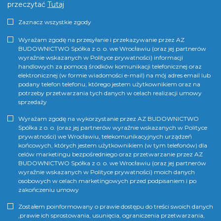
przeczytać
Tutaj
Zaznacz wszystkie zgody
Wyrażam zgodę na przesyłanie i przekazywanie przez AZ
BUDOWNICTWO Spółka z o. o. we Wrocławiu (oraz jej partnerów
wyraźnie wskazanych w Polityce prywatności) informacji
handlowych za pomocą środków komunikacji telefonicznej oraz
elektronicznej (w formie wiadomości e-mail) na mój adres email lub
podany telefon telefonu, którego jestem użytkownikiem oraz na
potrzeby przetwarzania tych danych w celach realizacji umowy
sprzedaży
Wyrażam zgodę na wykorzystanie przez AZ BUDOWNICTWO
Spółka z o. o. (oraz jej partnerów wyraźnie wskazanych w Polityce
prywatności) we Wrocławiu, telekomunikacyjnych urządzeń
końcowych, których jestem użytkownikiem (w tym telefonów) dla
celów marketingu bezpośredniego oraz przetwarzanie przez AZ
BUDOWNICTWO Spółka z o. o. we Wrocławiu (oraz jej partnerów
wyraźnie wskazanych w Polityce prywatności) moich danych
osobowych w celach marketingowych przed podpisaniem i po
zakończeniu umowy
Zostałem poinformowany o prawie dostępu do treści swoich danych
,prawie ich sprostowania, usunięcia, ograniczenia przetwarzania,