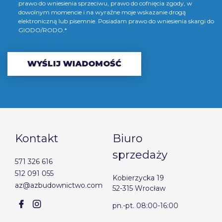
prawo do wniesienia sprzeciwu, prawo do cofnięcia zgody, w
dowolnym momencie i na wyraźne moje wskazanie drogą
elektroniczną lub pisemnie. Posiadam prawo do wniesienia skargi do
GIODO/RODO.*
Kontakt
Biuro
sprzedaży
571 326 616
512 091 055
Kobierzycka 19
az@azbudownictwo.com
52-315 Wrocław
pn.-pt. 08:00-16:00